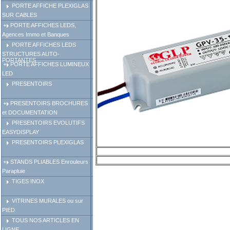
PORTE AFFICHE PLEXIGLAS
SUR CABLES
PORTE AFFICHES LEDS,
Agences Immo et Banques
PORTE AFFICHES LEDS
STRUCTURES AUTO-
PORTANTES
PORTE AFFICHES LUMINEUX
LED
PRESENTOIRS
PRESENTOIRS BROCHURES
et DOCUMENTATION
PRESENTOIRS EVOLUTIFS
EASYDISPLAY
PRESENTOIRS PLEXIGLAS
STANDS PLIABLES Enrouleurs
Parapluie
TIGES INOX
VITRINES MURALES ou sur
PIED
TOUS NOS ARTICLES EN
LIGNE