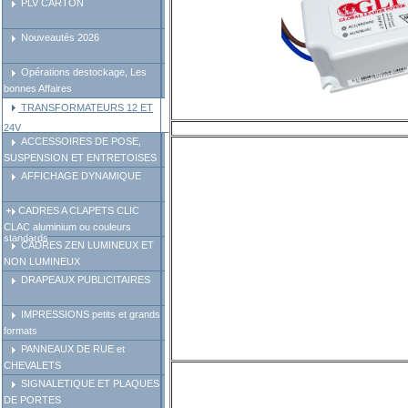
PLV CARTON
Nouveautés 2026
Opérations destockage, Les
bonnes Affaires
TRANSFORMATEURS 12 ET
24V
ACCESSOIRES DE POSE,
SUSPENSION ET ENTRETOISES
AFFICHAGE DYNAMIQUE
CADRES A CLAPETS CLIC
CLAC aluminium ou couleurs
standards
CADRES ZEN LUMINEUX ET
NON LUMINEUX
DRAPEAUX PUBLICITAIRES
IMPRESSIONS petits et grands
formats
PANNEAUX DE RUE et
CHEVALETS
SIGNALETIQUE ET PLAQUES
DE PORTES