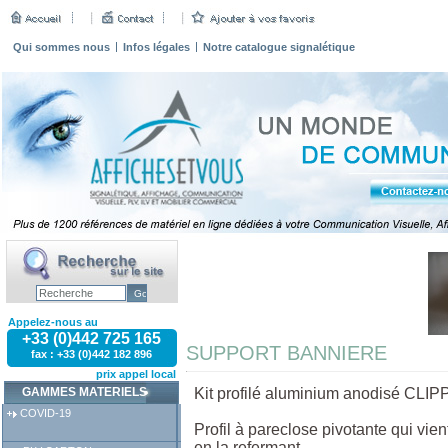
Qui sommes nous
Infos légales
Notre catalogue signalétique
Appelez-nous au
+33 (0)442 725 165
SUPPORT BANNIERE
fax : +33 (0)442 182 896
prix appel local
GAMMES MATERIELS
Kit profilé aluminium anodisé CLI
COVID-19
Profil à pareclose pivotante qui vien
en la refermant,