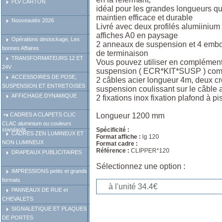
PLV CARTON
idéal pour les grandes longueurs qu
maintien efficace et durable
Nouveautés 2026
Livré avec deux profilés alumiiniu
affiches A0 en paysage
Opérations destockage, Les
2 anneaux de suspension et 4 embou
bonnes Affaires
de terminaison
TRANSFORMATEURS 12 ET
Vous pouvez utiliser en complément 
24V
suspension ( ECR*KIT*SUSP ) com
ACCESSOIRES DE POSE,
2 câbles acier longueur 4m, deux c
SUSPENSION ET ENTRETOISES
suspension coulissant sur le câble 
AFFICHAGE DYNAMIQUE
2 fixations inox fixation plafond à p
Longueur 1200 mm
CADRES A CLAPETS CLIC
CLAC aluminium ou couleurs
standards
Spécificité :
CADRES ZEN LUMINEUX ET
Format affiche :
lg 120
NON LUMINEUX
Format cadre :
Référence :
CLIPPER*120
DRAPEAUX PUBLICITAIRES
Sélectionnez une option :
IMPRESSIONS petits et grands
formats
PANNEAUX DE RUE et
CHEVALETS
SIGNALETIQUE ET PLAQUES
DE PORTES