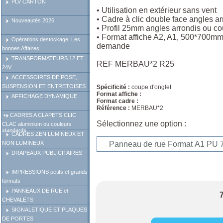
PLV CARTON
• Utilisation en extérieur sans vent
• Cadre à clic double face angles ar
Nouveautés 2026
• Profil 25mm angles arrondis ou co
• Format affiche A2, A1, 500*700m
Opérations destockage, Les
demande
bonnes Affaires
TRANSFORMATEURS 12 ET
REF MERBAU*2 R25
24V
ACCESSOIRES DE POSE,
SUSPENSION ET ENTRETOISES
Spécificité :
coupe d'onglet
Format affiche :
AFFICHAGE DYNAMIQUE
Format cadre :
Référence :
MERBAU*2
CADRES A CLAPETS CLIC
Sélectionnez une option :
CLAC aluminium ou couleurs
standards
CADRES ZEN LUMINEUX ET
NON LUMINEUX
DRAPEAUX PUBLICITAIRES
IMPRESSIONS petits et grands
formats
PANNEAUX DE RUE et
CHEVALETS
SIGNALETIQUE ET PLAQUES
DE PORTES