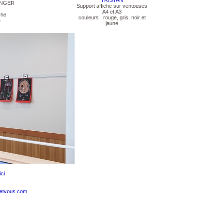
TRISTAN
ANGER
Support affiche sur ventouses
A4 et A3
che
couleurs : rouge, gris, noir et
é
jaune
ici
setvous.com