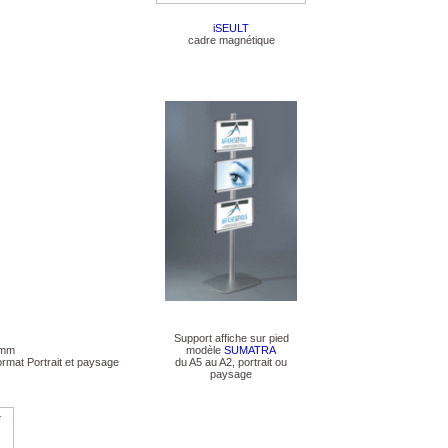
iSEULT
cadre magnétique
Support affiche sur pied
0mm
modèle
SUMATRA
ormat Portrait et paysage
du A5 au A2, portrait ou
paysage