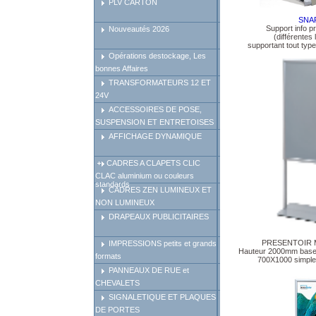
PLV CARTON
SNA
Support info pr
Nouveautés 2026
(différentes
supportant tout typ
Opérations destockage, Les
bonnes Affaires
TRANSFORMATEURS 12 ET
24V
ACCESSOIRES DE POSE,
SUSPENSION ET ENTRETOISES
AFFICHAGE DYNAMIQUE
CADRES A CLAPETS CLIC
CLAC aluminium ou couleurs
standards
CADRES ZEN LUMINEUX ET
NON LUMINEUX
DRAPEAUX PUBLICITAIRES
PRESENTOIR M
IMPRESSIONS petits et grands
Hauteur 2000mm base
formats
700X1000 simple
PANNEAUX DE RUE et
CHEVALETS
SIGNALETIQUE ET PLAQUES
DE PORTES