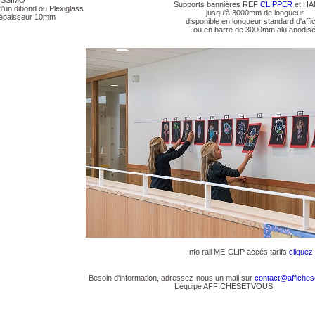
ISSIMO
Supports bannières REF
CLIPPER
et H
'un dibond ou Plexiglass
jusqu'à 3000mm de longueur
 épaisseur 10mm
disponible en longueur standard d'affi
ou en barre de 3000mm alu anodis
Info rail ME-CLIP accés tarifs
cliquez 
Besoin d'information, adressez-nous un mail sur
contact@affiche
L’équipe AFFICHESETVOUS