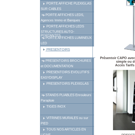
PORTE AFFICHE PLEXIGLAS
SUR CABLES
PORTE AFFICHES LEDS,
Agences Immo et Banques
PORTE AFFICHES LEDS
STRUCTURES AUTO-
PORTANTES
PORTE AFFICHES LUMINEUX
LED
PRESENTOIRS
Présentoir CAPO avec
PRESENTOIRS BROCHURES
simple ou d
Accés Tarif
et DOCUMENTATION
PRESENTOIRS EVOLUTIFS
EASYDISPLAY
PRESENTOIRS PLEXIGLAS
STANDS PLIABLES Enrouleurs
Parapluie
TIGES INOX
VITRINES MURALES ou sur
PIED
TOUS NOS ARTICLES EN
LIGNE