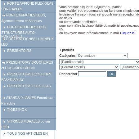
PORTE AFFICHE PLEXIGLAS
Vous pouvez cliquer sur Ajouter au panier
SUR CABLES
pour valider votre commande ou faire une simple de
le délai de livraison vous sera confirmé à réception
PORTE AFFICHES LEDS,
de devis
Agences Immo et Banques
ou commande confirmée
pour connaître la disponibilité du matériel appelez-n
PORTE AFFICHES LEDS
65
STRUCTURES AUTO-
ou envoyez-nous préalablement un mail
Cliquez ici
PORTANTES
PORTE AFFICHES LUMINEUX
LED
1 produits
PRESENTOIRS
Catégories
PRESENTOIRS BROCHURES
et DOCUMENTATION
Rechercher
PRESENTOIRS EVOLUTIFS
EASYDISPLAY
PRESENTOIRS PLEXIGLAS
STANDS PLIABLES Enrouleurs
Parapluie
TIGES INOX
VITRINES MURALES ou sur
PIED
TOUS NOS ARTICLES EN