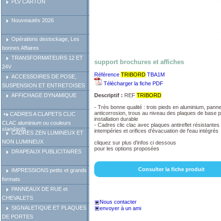
PLV CARTON
Nouveautés 2026
Opérations destockage, Les
bonnes Affaires
TRANSFORMATEURS 12 ET
support brochures et affiches
24V
Référence
TRIBORD
TBA1M
ACCESSOIRES DE POSE,
Télécharger la fiche PDF
SUSPENSION ET ENTRETOISES
Descriptif :
REF
TRIBORD
AFFICHAGE DYNAMIQUE
- Très bonne qualité : trois pieds en aluminium, pann
anticorrosion, trous au niveau des plaques de base 
CADRES A CLAPETS CLIC
installation durable
CLAC aluminium ou couleurs
- Cadres clic clac avec plaques antireflet résistante
standards
intempéries et orifices d’évacuation de l'eau intégrés
CADRES ZEN LUMINEUX ET
NON LUMINEUX
cliquez sur plus d'infos ci dessous
pour les options proposées
DRAPEAUX PUBLICITAIRES
Consulter la fiche produit
IMPRESSIONS petits et grands
formats
PANNEAUX DE RUE et
CHEVALETS
Nous contacter
SIGNALETIQUE ET PLAQUES
envoyer à un ami
DE PORTES