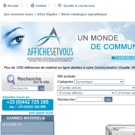
Qui sommes nous
Infos légales
Notre catalogue signalétique
885 produits
Catégories
Appelez-nous au
Rechercher
+33 (0)442 725 165
fax : +33 (0)442 182 896
prix appel local
GAMMES MATERIELS
COVID-19