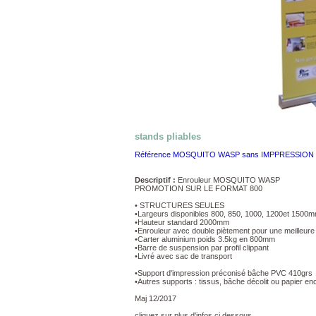
stands pliables
Référence MOSQUITO WASP sans IMPPRESSION
Descriptif :
Enrouleur MOSQUITO WASP
PROMOTION SUR LE FORMAT 800
• STRUCTURES SEULES
•Largeurs disponibles 800, 850, 1000, 1200et 1500
•Hauteur standard 2000mm
•Enrouleur avec double piètement pour une meilleure s
•Carter aluminium poids 3.5kg en 800mm
•Barre de suspension par profil clippant
•Livré avec sac de transport
•Support d'impression préconisé bâche PVC 410grs
•Autres supports : tissus, bâche décolit ou papier e
Maj 12/2017
cliquez sur plus d'infos ci dessous