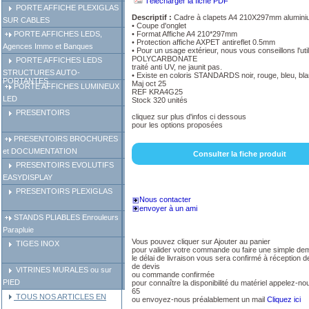
Télécharger la fiche PDF
PORTE AFFICHE PLEXIGLAS
Descriptif :
Cadre à clapets A4 210X297mm alumini
SUR CABLES
• Coupe d'onglet
• Format Affiche A4 210*297mm
PORTE AFFICHES LEDS,
• Protection affiche AXPET antireflet 0.5mm
Agences Immo et Banques
• Pour un usage extérieur, nous vous conseillons l'util
POLYCARBONATE
PORTE AFFICHES LEDS
traité anti UV, ne jaunit pas.
STRUCTURES AUTO-
• Existe en coloris STANDARDS noir, rouge, bleu, bl
PORTANTES
Maj oct 25
PORTE AFFICHES LUMINEUX
REF KRA4G25
LED
Stock 320 unités
PRESENTOIRS
cliquez sur plus d'infos ci dessous
pour les options proposées
PRESENTOIRS BROCHURES
et DOCUMENTATION
Consulter la fiche produit
PRESENTOIRS EVOLUTIFS
EASYDISPLAY
PRESENTOIRS PLEXIGLAS
Nous contacter
envoyer à un ami
STANDS PLIABLES Enrouleurs
Parapluie
Vous pouvez cliquer sur Ajouter au panier
TIGES INOX
pour valider votre commande ou faire une simple de
le délai de livraison vous sera confirmé à réception
de devis
VITRINES MURALES ou sur
ou commande confirmée
PIED
pour connaître la disponibilité du matériel appelez-n
65
TOUS NOS ARTICLES EN
ou envoyez-nous préalablement un mail
Cliquez ici