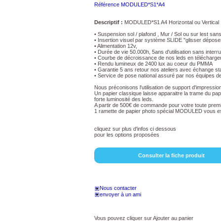
Référence MODULED*S1*A4
Descriptif :
MODULED*S1 A4 Horizontal ou Vertical
• Suspension sol / plafond , Mur / Sol ou sur lest sans 
• Insertion visuel par système SLIDE "glisser dépose
• Alimentation 12v,
• Durée de vie 50.000h, 5ans d'utilisation sans interru
• Courbe de décroissance de nos leds en télécharg
• Rendu lumineux de 2400 lux au coeur du PMMA
• Garantie 5 ans retour nos ateliers avec échange st
• Service de pose national assuré par nos équipes d
Nous préconisons l'utilisation de support d'impress
Un papier classique laisse apparaitre la trame du pap
forte luminosité des leds.
A partir de 500€ de commande pour votre toute premiè
1 ramette de papier photo spécial MODULED vous est
cliquez sur plus d'infos ci dessous
pour les options proposées
Consulter la fiche produit
Nous contacter
envoyer à un ami
Vous pouvez cliquer sur Ajouter au panier