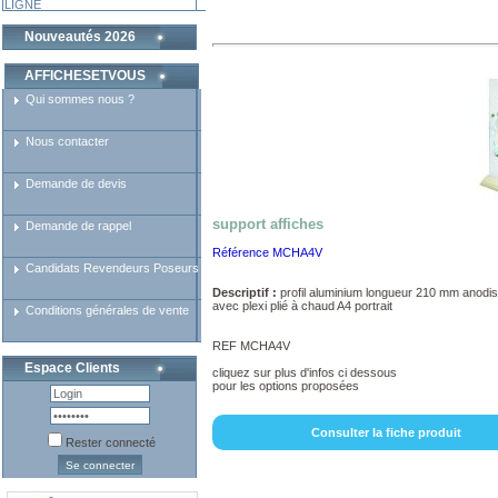
LIGNE
Nouveautés 2026
AFFICHESETVOUS
Qui sommes nous ?
Nous contacter
Demande de devis
support affiches
Demande de rappel
Référence MCHA4V
Candidats Revendeurs Poseurs
Descriptif :
profil aluminium longueur 210 mm anodi
avec plexi plié à chaud A4 portrait
Conditions générales de vente
REF MCHA4V
Espace Clients
cliquez sur plus d'infos ci dessous
pour les options proposées
Consulter la fiche produit
Rester connecté