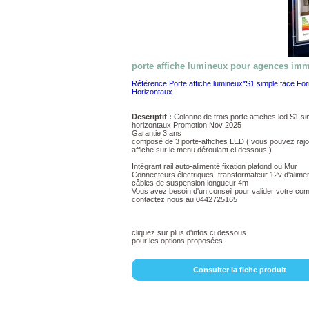
porte affiche lumineux pour agences imm
Référence Porte affiche lumineux*S1 simple face Fo
Horizontaux
Descriptif :
Colonne de trois porte affiches led S1 si
horizontaux Promotion Nov 2025
Garantie 3 ans
composé de 3 porte-affiches LED ( vous pouvez rajo
affiche sur le menu déroulant ci dessous )
Intégrant rail auto-alimenté fixation plafond ou Mur
Connecteurs électriques, transformateur 12v d'alimen
câbles de suspension longueur 4m
Vous avez besoin d'un conseil pour valider votre co
contactez nous au 0442725165
cliquez sur plus d'infos ci dessous
pour les options proposées
Consulter la fiche produit