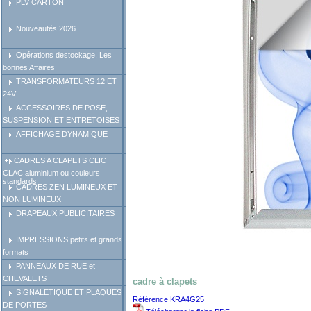
PLV CARTON
Nouveautés 2026
Opérations destockage, Les
bonnes Affaires
TRANSFORMATEURS 12 ET
24V
ACCESSOIRES DE POSE,
SUSPENSION ET ENTRETOISES
AFFICHAGE DYNAMIQUE
CADRES A CLAPETS CLIC
CLAC aluminium ou couleurs
standards
CADRES ZEN LUMINEUX ET
NON LUMINEUX
DRAPEAUX PUBLICITAIRES
IMPRESSIONS petits et grands
formats
PANNEAUX DE RUE et
CHEVALETS
cadre à clapets
SIGNALETIQUE ET PLAQUES
Référence KRA4G25
DE PORTES