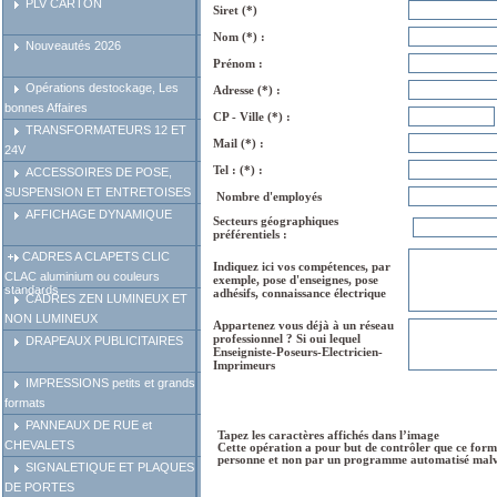
PLV CARTON
Siret (*)
Nom (*) :
Nouveautés 2026
Prénom :
Opérations destockage, Les
Adresse (*) :
bonnes Affaires
CP - Ville (*) :
TRANSFORMATEURS 12 ET
Mail (*) :
24V
Tel : (*) :
ACCESSOIRES DE POSE,
SUSPENSION ET ENTRETOISES
Nombre d'employés
AFFICHAGE DYNAMIQUE
Secteurs géographiques
préférentiels :
CADRES A CLAPETS CLIC
Indiquez ici vos compétences, par
CLAC aluminium ou couleurs
exemple, pose d'enseignes, pose
standards
adhésifs, connaissance électrique
CADRES ZEN LUMINEUX ET
NON LUMINEUX
Appartenez vous déjà à un réseau
professionnel ? Si oui lequel
DRAPEAUX PUBLICITAIRES
Enseigniste-Poseurs-Electricien-
Imprimeurs
IMPRESSIONS petits et grands
formats
PANNEAUX DE RUE et
Tapez les caractères affichés dans l’image
CHEVALETS
Cette opération a pour but de contrôler que ce form
personne et non par un programme automatisé malve
SIGNALETIQUE ET PLAQUES
DE PORTES