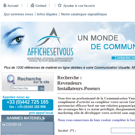
Qui sommes nous
Infos légales
Notre catalogue signalétique
Recherche :
Revendeurs
Installateurs-Poseurs
Appelez-nous au
Vous êtes un professionnel de la Communication Visue
+33 (0)442 725 165
complément d'activité ou compléter votre savoir fair
partenariat efficace basé sur une relation gagnant/
fax : +33 (0)442 182 896
des avantages liés à ce statut privilégié, élargissemen
prix appel local
marketing afin de développer votre activité sans au
GAMMES MATERIELS
Nous vous remercions de bien vouloir compléter le form
COVID-19
Société (*) :