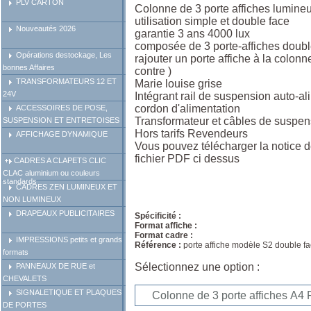
PLV CARTON
Colonne de 3 porte affiches lumine
utilisation simple et double face
Nouveautés 2026
garantie 3 ans 4000 lux
composée de 3 porte-affiches doubl
Opérations destockage, Les
rajouter un porte affiche à la colonn
bonnes Affaires
contre )
TRANSFORMATEURS 12 ET
Marie louise grise
24V
Intégrant rail de suspension auto-a
cordon d'alimentation
ACCESSOIRES DE POSE,
Transformateur et câbles de suspen
SUSPENSION ET ENTRETOISES
Hors tarifs Revendeurs
AFFICHAGE DYNAMIQUE
Vous pouvez télécharger la notice d
fichier PDF ci dessus
CADRES A CLAPETS CLIC
CLAC aluminium ou couleurs
standards
CADRES ZEN LUMINEUX ET
NON LUMINEUX
DRAPEAUX PUBLICITAIRES
Spécificité :
Format affiche :
Format cadre :
IMPRESSIONS petits et grands
Référence :
porte affiche modèle S2 double fa
formats
Sélectionnez une option :
PANNEAUX DE RUE et
CHEVALETS
SIGNALETIQUE ET PLAQUES
DE PORTES