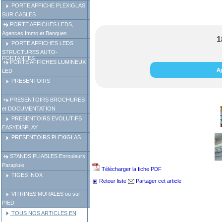
PORTE AFFICHE PLEXIGLAS
SUR CABLES
PORTE AFFICHES LEDS,
Agences Immo et Banques
1
PORTE AFFICHES LEDS
STRUCTURES AUTO-
PORTANTES
PORTE AFFICHES LUMINEUX
Aj
LED
PRESENTOIRS
PRESENTOIRS BROCHURES
et DOCUMENTATION
PRESENTOIRS EVOLUTIFS
EASYDISPLAY
PRESENTOIRS PLEXIGLAS
STANDS PLIABLES Enrouleurs
Parapluie
Télécharger la fiche PDF
TIGES INOX
Retour liste
Partager cet article
VITRINES MURALES ou sur
PIED
TOUS NOS ARTICLES EN