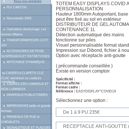
Tous nos produits
TOTEM EASY DISPLAYS COVID 
PLV CARTON
PERSONNALISATION
Hauteur 1800mm Autoportant, base
Nouveautés 2026
peut être fixé au sol en extérieur
DISTRIBUTEUR DE GEL AUTOM
CONTENANCE 1L
Opérations destockage, Les
Détection automatique des mains
bonnes Affaires
fonctionne sur piles
TRANSFORMATEURS 12 ET
Visuel personnalisable format st
24V
Impression sur Dibond, fichier à nou
ACCESSOIRES DE POSE,
Option avec réceptacle anti-goutte
SUSPENSION ET ENTRETOISES
AFFICHAGE DYNAMIQUE
( précommande conseillée )
Existe en version comptoir
CADRES A CLAPETS CLIC
CLAC aluminium ou couleurs
Spécificité :
standards
Format affiche :
CADRES ZEN LUMINEUX ET
Format cadre :
NON LUMINEUX
Référence :
EASYDISPLAY*COVID19
DRAPEAUX PUBLICITAIRES
Sélectionnez une option :
IMPRESSIONS petits et grands
formats
PANNEAUX DE RUE et
CHEVALETS
SIGNALETIQUE ET PLAQUES