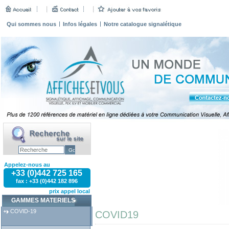
Qui sommes nous
Infos légales
Notre catalogue signalétique
Appelez-nous au
+33 (0)442 725 165
fax : +33 (0)442 182 896
prix appel local
GAMMES MATERIELS
COVID-19
COVID19