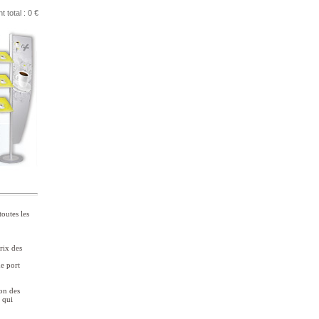
 total : 0 €
toutes les
rix des
de port
ion des
t qui