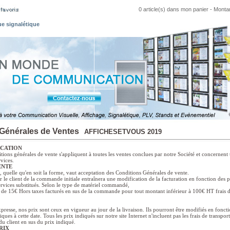
0 article(s) dans mon panier
- Montant
ue signalétique
Générales de Ventes
AFFICHESETVOUS 2019
ICATION
tions générales de vente s'appliquent à toutes les ventes conclues par notre Société et concernent 
vices.
ENTE
quelle qu'en soit la forme, vaut acceptation des Conditions Générales de vente.
 le client de la commande initiale entraînera une modification de la facturation en fonction des p
rvices substitués. Selon le type de matériel commandé,
fs de 15€ Hors taxes facturés en sus de la commande pour tout montant inférieur à 100€ HT frais 
resse, nos prix sont ceux en vigueur au jour de la livraison. Ils pourront être modifiés en fonct
ues à cette date. Tous les prix indiqués sur notre site Internet n'incluent pas les frais de transpor
 du client en sus du prix indiqué.
RIX