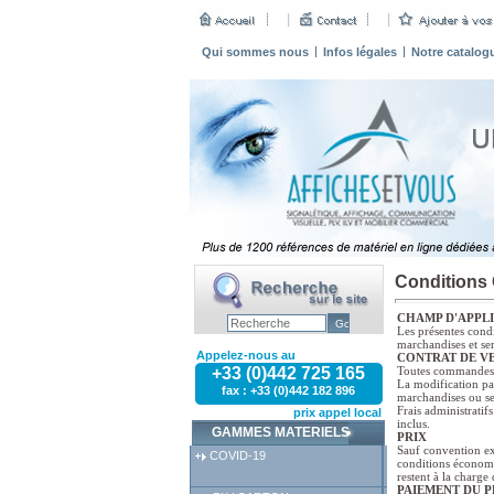
Qui sommes nous
Infos légales
Notre catalog
Conditions 
CHAMP D'APPL
Les présentes condi
marchandises et ser
Appelez-nous au
CONTRAT DE V
+33 (0)442 725 165
Toutes commandes, 
La modification par
fax : +33 (0)442 182 896
marchandises ou se
Frais administrati
prix appel local
inclus.
GAMMES MATERIELS
PRIX
Sauf convention exp
COVID-19
conditions économiq
restent à la charge
PAIEMENT DU P