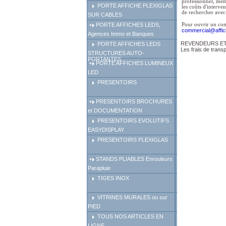
professionnel, mem
PORTE AFFICHE PLEXIGLAS
les coûts d'interve
de rechercher avec 
SUR CABLES
Pour ouvrir un com
PORTE AFFICHES LEDS,
commercial@affi
Agences Immo et Banques
REVENDEURS ET
PORTE AFFICHES LEDS
Les frais de trans
STRUCTURES AUTO-
PORTANTES
PORTE AFFICHES LUMINEUX
LED
PRESENTOIRS
PRESENTOIRS BROCHURES
et DOCUMENTATION
PRESENTOIRS EVOLUTIFS
EASYDISPLAY
PRESENTOIRS PLEXIGLAS
STANDS PLIABLES Enrouleurs
Parapluie
TIGES INOX
VITRINES MURALES ou sur
PIED
TOUS NOS ARTICLES EN
LIGNE