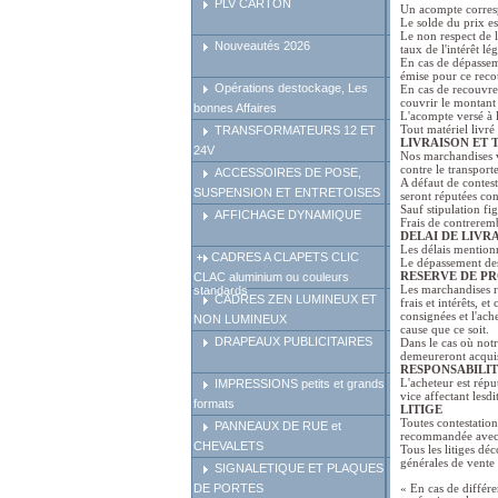
PLV CARTON
Un acompte corresp
Le solde du prix es
Le non respect de l
Nouveautés 2026
taux de l'intérêt l
En cas de dépassem
émise pour ce rec
Opérations destockage, Les
En cas de recouvre
couvrir le montant 
bonnes Affaires
L'acompte versé à 
Tout matériel livré 
TRANSFORMATEURS 12 ET
LIVRAISON ET
24V
Nos marchandises v
contre le transporte
ACCESSOIRES DE POSE,
A défaut de contest
SUSPENSION ET ENTRETOISES
seront réputées co
Sauf stipulation fi
AFFICHAGE DYNAMIQUE
Frais de contrere
DELAI DE LIVR
Les délais mentionn
CADRES A CLAPETS CLIC
Le dépassement des
RESERVE DE P
CLAC aluminium ou couleurs
Les marchandises re
standards
CADRES ZEN LUMINEUX ET
frais et intérêts, 
consignées et l'ac
NON LUMINEUX
cause que ce soit.
DRAPEAUX PUBLICITAIRES
Dans le cas où notr
demeureront acquis
RESPONSABILI
L'acheteur est répu
IMPRESSIONS petits et grands
vice affectant lesd
formats
LITIGE
Toutes contestation
PANNEAUX DE RUE et
recommandée avec 
CHEVALETS
Tous les litiges dé
générales de vent
SIGNALETIQUE ET PLAQUES
DE PORTES
« En cas de différe