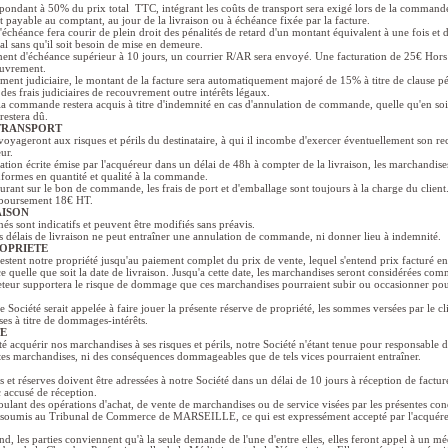
ondant à 50% du prix total TTC, intégrant les coûts de transport sera exigé lors de la command
t payable au comptant, au jour de la livraison ou à échéance fixée par la facture.
'échéance fera courir de plein droit des pénalités de retard d'un montant équivalent à une fois et 
égal sans qu'il soit besoin de mise en demeure.
ent d'échéance supérieur à 10 jours, un courrier R/AR sera envoyé. Une facturation de 25€ Hors 
ouvrement.
ment judiciaire, le montant de la facture sera automatiquement majoré de 15% à titre de clause p
des frais judiciaires de recouvrement outre intérêts légaux.
la commande restera acquis à titre d'indemnité en cas d'annulation de commande, quelle qu'en soit
restera dû.
 TRANSPORT
oyageront aux risques et périls du destinataire, à qui il incombe d'exercer éventuellement son re
ur.
ation écrite émise par l'acquéreur dans un délai de 48h à compter de la livraison, les marchandise
nformes en quantité et qualité à la commande.
gurant sur le bon de commande, les frais de port et d'emballage sont toujours à la charge du client
mboursement 18€ HT.
AISON
és sont indicatifs et peuvent être modifiés sans préavis.
 délais de livraison ne peut entraîner une annulation de commande, ni donner lieu à indemnité.
ROPRIETE
stent notre propriété jusqu'au paiement complet du prix de vente, lequel s'entend prix facturé en
et ce quelle que soit la date de livraison. Jusqu'a cette date, les marchandises seront considérées co
heteur supportera le risque de dommage que ces marchandises pourraient subir ou occasionner po
e Société serait appelée à faire jouer la présente réserve de propriété, les sommes versées par le cl
es à titre de dommages-intérêts.
TE
té acquérir nos marchandises à ses risques et périls, notre Société n'étant tenue pour responsable 
ites marchandises, ni des conséquences dommageables que de tels vices pourraient entraîner.
s et réserves doivent être adressées à notre Société dans un délai de 10 jours à réception de facture
accusé de réception.
coulant des opérations d'achat, de vente de marchandises ou de service visées par les présentes con
e soumis au Tribunal de Commerce de MARSEILLE, ce qui est expressément accepté par l'acquére
nd, les parties conviennent qu'à la seule demande de l'une d'entre elles, elles feront appel à un mé