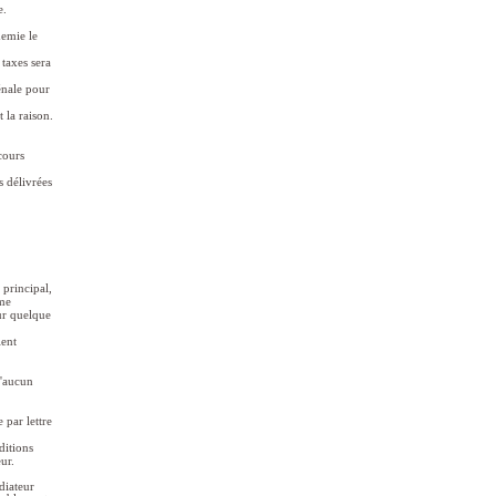
e.
demie le
taxes sera
énale pour
 la raison.
cours
s délivrées
.
 principal,
mme
ur quelque
ient
d'aucun
 par lettre
ditions
ur.
diateur