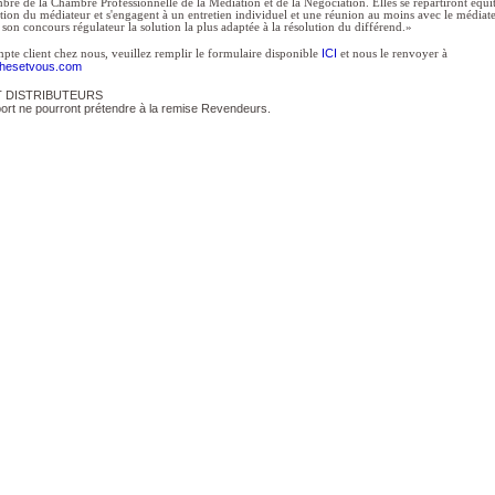
bre de la Chambre Professionnelle de la Médiation et de la Négociation. Elles se répartiront équ
ntion du médiateur et s'engagent à un entretien individuel et une réunion au moins avec le médiat
son concours régulateur la solution la plus adaptée à la résolution du différend.»
ICI
pte client chez nous, veuillez remplir le formulaire disponible
et nous le renvoyer à
chesetvous.com
 DISTRIBUTEURS
port ne pourront prétendre à la remise Revendeurs.