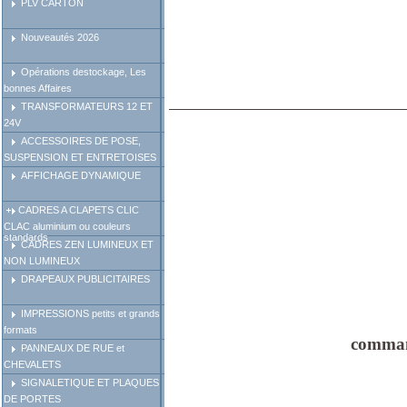
PLV CARTON
Nouveautés 2026
Opérations destockage, Les
bonnes Affaires
TRANSFORMATEURS 12 ET
24V
ACCESSOIRES DE POSE,
SUSPENSION ET ENTRETOISES
AFFICHAGE DYNAMIQUE
CADRES A CLAPETS CLIC
CLAC aluminium ou couleurs
standards
CADRES ZEN LUMINEUX ET
NON LUMINEUX
DRAPEAUX PUBLICITAIRES
IMPRESSIONS petits et grands
formats
command
PANNEAUX DE RUE et
CHEVALETS
SIGNALETIQUE ET PLAQUES
DE PORTES