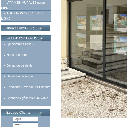
VITRINES MURALES ou sur
PIED
TOUS NOS ARTICLES EN
LIGNE
Nouveautés 2026
AFFICHESETVOUS
Qui sommes nous ?
Nous contacter
Demande de devis
Demande de rappel
Candidats Revendeurs Poseurs
Conditions générales de vente
Espace Clients