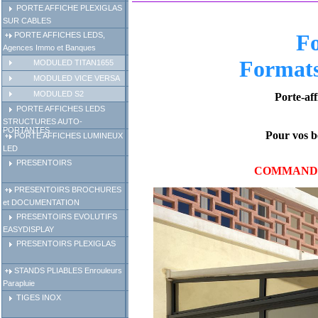
PORTE AFFICHE PLEXIGLAS
SUR CABLES
F
PORTE AFFICHES LEDS,
Agences Immo et Banques
Formats
MODULED TITAN1655
MODULED VICE VERSA
MODULED S2
Porte-aff
PORTE AFFICHES LEDS
STRUCTURES AUTO-
PORTANTES
Pour vos b
PORTE AFFICHES LUMINEUX
LED
PRESENTOIRS
COMMANDEZ Vo
PRESENTOIRS BROCHURES
et DOCUMENTATION
PRESENTOIRS EVOLUTIFS
EASYDISPLAY
PRESENTOIRS PLEXIGLAS
STANDS PLIABLES Enrouleurs
Parapluie
TIGES INOX